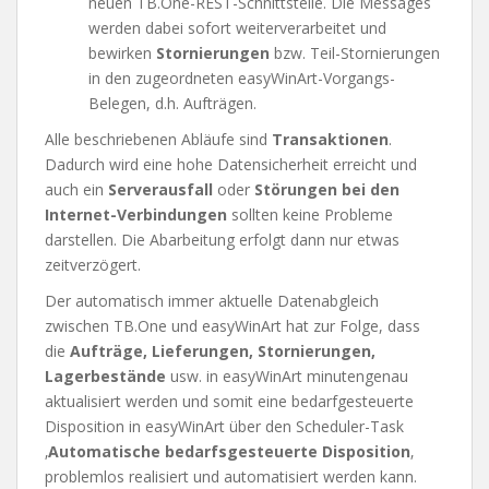
neuen TB.One-REST-Schnittstelle. Die Messages
werden dabei sofort weiterverarbeitet und
bewirken
Stornierungen
bzw. Teil-Stornierungen
in den zugeordneten easyWinArt-Vorgangs-
Belegen, d.h. Aufträgen.
Alle beschriebenen Abläufe sind
Transaktionen
.
Dadurch wird eine hohe Datensicherheit erreicht und
auch ein
Serverausfall
oder
Störungen bei den
Internet-Verbindungen
sollten keine Probleme
darstellen. Die Abarbeitung erfolgt dann nur etwas
zeitverzögert.
Der automatisch immer aktuelle Datenabgleich
zwischen TB.One und easyWinArt hat zur Folge, dass
die
Aufträge, Lieferungen, Stornierungen,
Lagerbestände
usw. in easyWinArt minutengenau
aktualisiert werden und somit eine bedarfgesteuerte
Disposition in easyWinArt über den Scheduler-Task
‚
Automatische bedarfsgesteuerte Disposition
‚
problemlos realisiert und automatisiert werden kann.