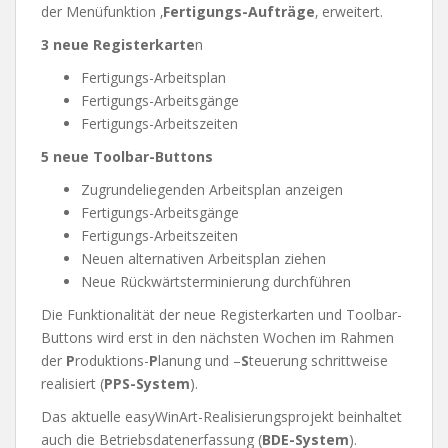
der Menüfunktion ‚
Fertigungs-Aufträge
‚ erweitert.
3 neue Registerkarte
n
Fertigungs-Arbeitsplan
Fertigungs-Arbeitsgänge
Fertigungs-Arbeitszeiten
5 neue Toolbar-Buttons
Zugrundeliegenden Arbeitsplan anzeigen
Fertigungs-Arbeitsgänge
Fertigungs-Arbeitszeiten
Neuen alternativen Arbeitsplan ziehen
Neue Rückwärtsterminierung durchführen
Die Funktionalität der neue Registerkarten und Toolbar-
Buttons wird erst in den nächsten Wochen im Rahmen
der
P
roduktions-
P
lanung und –
S
teuerung schrittweise
realisiert (
PPS-System
).
Das aktuelle easyWinArt-Realisierungsprojekt beinhaltet
auch die Betriebsdatenerfassung (
BDE-System
).