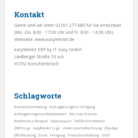
Kontakt
Gerne sind wir unter 02161 277 680 für Sie erreichbar!
(Mo.-Do. 8:00 - 17:00 Uhr und Fr. 8:00 - 14:30 Uhr)
Webseite:
www.easyWinArt.de
easyWinArt ERP by IT-Easy GmbH
Liedberger Straße 53 a-b
41352 Korschenbroich
Schlagworte
Arbeitszeiterfassung
Auftragsbezogene Fertigung
Auftragsbezogenes Bestellwesen
Barcode-Scanner
BestPractice Beispiel
Datenexport
DATEV-Schnittstelle
DMS to go
easyWinArt to go
elektronischeRechnung
ERp-App
ERP-Beratung
Excel
Fertigung
Finanzbuchhaltung
GUID