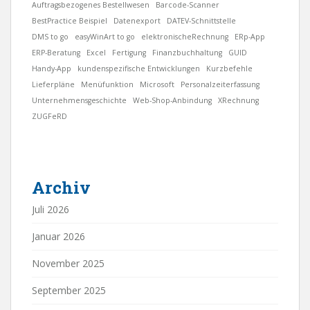
Auftragsbezogenes Bestellwesen
Barcode-Scanner
BestPractice Beispiel
Datenexport
DATEV-Schnittstelle
DMS to go
easyWinArt to go
elektronischeRechnung
ERp-App
ERP-Beratung
Excel
Fertigung
Finanzbuchhaltung
GUID
Handy-App
kundenspezifische Entwicklungen
Kurzbefehle
Lieferpläne
Menüfunktion
Microsoft
Personalzeiterfassung
Unternehmensgeschichte
Web-Shop-Anbindung
XRechnung
ZUGFeRD
Archiv
Juli 2026
Januar 2026
November 2025
September 2025