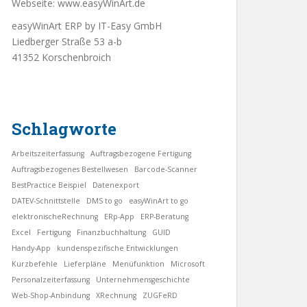
Webseite:
www.easyWinArt.de
easyWinArt ERP by IT-Easy GmbH
Liedberger Straße 53 a-b
41352 Korschenbroich
Schlagworte
Arbeitszeiterfassung
Auftragsbezogene Fertigung
Auftragsbezogenes Bestellwesen
Barcode-Scanner
BestPractice Beispiel
Datenexport
DATEV-Schnittstelle
DMS to go
easyWinArt to go
elektronischeRechnung
ERp-App
ERP-Beratung
Excel
Fertigung
Finanzbuchhaltung
GUID
Handy-App
kundenspezifische Entwicklungen
Kurzbefehle
Lieferpläne
Menüfunktion
Microsoft
Personalzeiterfassung
Unternehmensgeschichte
Web-Shop-Anbindung
XRechnung
ZUGFeRD