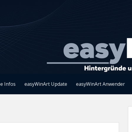
e Infos
easyWinArt Update
easyWinArt Anwender