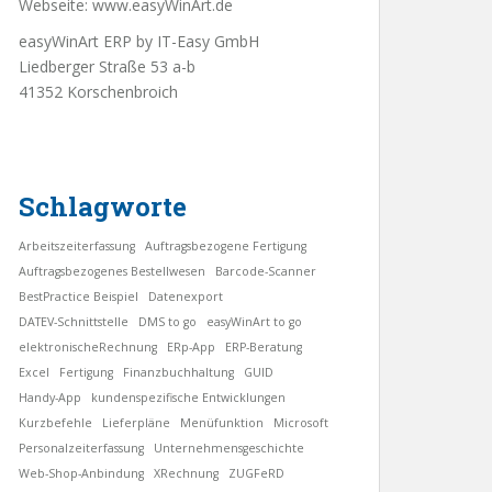
Webseite:
www.easyWinArt.de
easyWinArt ERP by IT-Easy GmbH
Liedberger Straße 53 a-b
41352 Korschenbroich
Schlagworte
Arbeitszeiterfassung
Auftragsbezogene Fertigung
Auftragsbezogenes Bestellwesen
Barcode-Scanner
BestPractice Beispiel
Datenexport
DATEV-Schnittstelle
DMS to go
easyWinArt to go
elektronischeRechnung
ERp-App
ERP-Beratung
Excel
Fertigung
Finanzbuchhaltung
GUID
Handy-App
kundenspezifische Entwicklungen
Kurzbefehle
Lieferpläne
Menüfunktion
Microsoft
Personalzeiterfassung
Unternehmensgeschichte
Web-Shop-Anbindung
XRechnung
ZUGFeRD