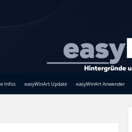
e Infos
easyWinArt Update
easyWinArt Anwender