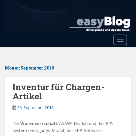
S
k
i
p
t
o
Toggle 
m
a
i
n
Monat:
September 2016
c
o
Inventur für Chargen-
n
Artikel
t
e
26. September 2016
n
t
Die
Warenwirtschaft
(WAWI-Modul) und das PPS-
System (Fertigungs-Modul) der ERP-Software