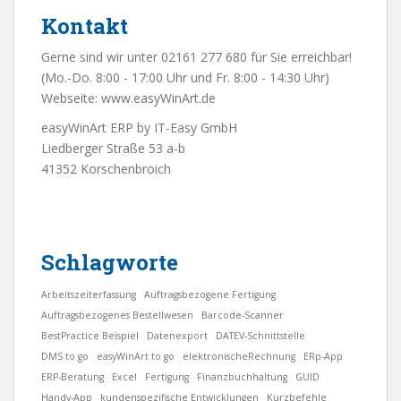
Kontakt
Gerne sind wir unter 02161 277 680 für Sie erreichbar!
(Mo.-Do. 8:00 - 17:00 Uhr und Fr. 8:00 - 14:30 Uhr)
Webseite:
www.easyWinArt.de
easyWinArt ERP by IT-Easy GmbH
Liedberger Straße 53 a-b
41352 Korschenbroich
Schlagworte
Arbeitszeiterfassung
Auftragsbezogene Fertigung
Auftragsbezogenes Bestellwesen
Barcode-Scanner
BestPractice Beispiel
Datenexport
DATEV-Schnittstelle
DMS to go
easyWinArt to go
elektronischeRechnung
ERp-App
ERP-Beratung
Excel
Fertigung
Finanzbuchhaltung
GUID
Handy-App
kundenspezifische Entwicklungen
Kurzbefehle