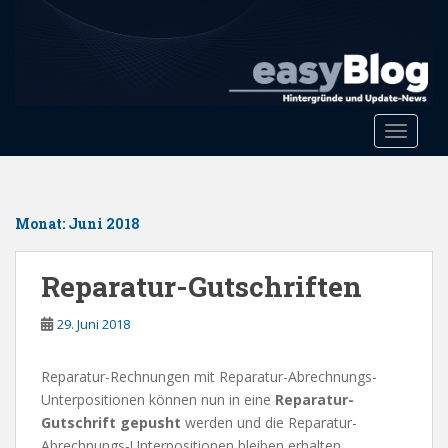
S
k
i
p
t
o
Toggle 
m
a
i
n
Monat:
Juni 2018
c
o
Reparatur-Gutschriften
n
t
29. Juni 2018
e
n
Reparatur-Rechnungen mit Reparatur-Abrechnungs-
t
Unterpositionen können nun in eine
Reparatur-
Gutschrift gepusht
werden und die Reparatur-
Abrechnungs-Unterpositionen bleiben erhalten.