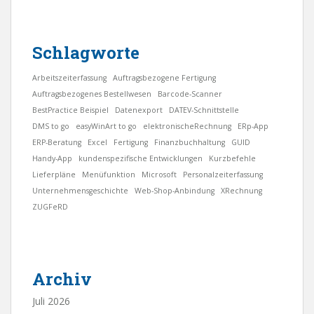
Schlagworte
Arbeitszeiterfassung
Auftragsbezogene Fertigung
Auftragsbezogenes Bestellwesen
Barcode-Scanner
BestPractice Beispiel
Datenexport
DATEV-Schnittstelle
DMS to go
easyWinArt to go
elektronischeRechnung
ERp-App
ERP-Beratung
Excel
Fertigung
Finanzbuchhaltung
GUID
Handy-App
kundenspezifische Entwicklungen
Kurzbefehle
Lieferpläne
Menüfunktion
Microsoft
Personalzeiterfassung
Unternehmensgeschichte
Web-Shop-Anbindung
XRechnung
ZUGFeRD
Archiv
Juli 2026