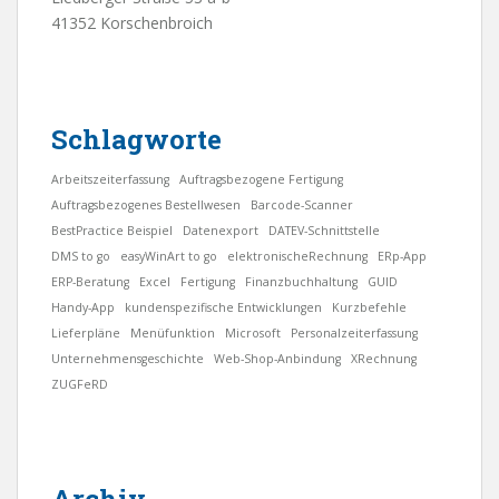
41352 Korschenbroich
Schlagworte
Arbeitszeiterfassung
Auftragsbezogene Fertigung
Auftragsbezogenes Bestellwesen
Barcode-Scanner
BestPractice Beispiel
Datenexport
DATEV-Schnittstelle
DMS to go
easyWinArt to go
elektronischeRechnung
ERp-App
ERP-Beratung
Excel
Fertigung
Finanzbuchhaltung
GUID
Handy-App
kundenspezifische Entwicklungen
Kurzbefehle
Lieferpläne
Menüfunktion
Microsoft
Personalzeiterfassung
Unternehmensgeschichte
Web-Shop-Anbindung
XRechnung
ZUGFeRD
Archiv