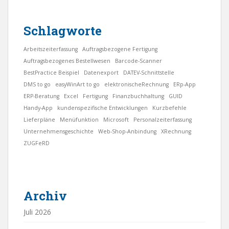
Schlagworte
Arbeitszeiterfassung
Auftragsbezogene Fertigung
Auftragsbezogenes Bestellwesen
Barcode-Scanner
BestPractice Beispiel
Datenexport
DATEV-Schnittstelle
DMS to go
easyWinArt to go
elektronischeRechnung
ERp-App
ERP-Beratung
Excel
Fertigung
Finanzbuchhaltung
GUID
Handy-App
kundenspezifische Entwicklungen
Kurzbefehle
Lieferpläne
Menüfunktion
Microsoft
Personalzeiterfassung
Unternehmensgeschichte
Web-Shop-Anbindung
XRechnung
ZUGFeRD
Archiv
Juli 2026