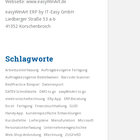
Webseite:
www.easyWinArt.de
easyWinArt ERP by IT-Easy GmbH
Liedberger Straße 53 a-b
41352 Korschenbroich
Schlagworte
Arbeitszeiterfassung
Auftragsbezogene Fertigung
Auftragsbezogenes Bestellwesen
Barcode-Scanner
BestPractice Beispiel
Datenexport
DATEV-Schnittstelle
DMS to go
easyWinArt to go
elektronischeRechnung
ERp-App
ERP-Beratung
Excel
Fertigung
Finanzbuchhaltung
GUID
Handy-App
kundenspezifische Entwicklungen
Kurzbefehle
Lieferpläne
Menüfunktion
Microsoft
Personalzeiterfassung
Unternehmensgeschichte
Web-Shop-Anbindung
XRechnung
ZUGFeRD