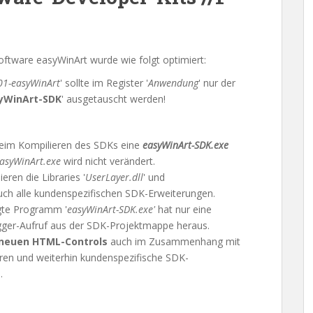
ftware easyWinArt wurde wie folgt optimiert:
01-easyWinArt
' sollte im Register '
Anwendung
' nur der
yWinArt-SDK
' ausgetauscht werden!
beim Kompilieren des SDKs eine
easyWinArt-SDK.exe
asyWinArt.exe
wird nicht verändert.
ren die Libraries '
UserLayer.dll
' und
uch alle kundenspezifischen SDK-Erweiterungen.
gte Programm '
easyWinArt-SDK.exe'
hat nur eine
gger-Aufruf aus der SDK-Projektmappe heraus.
neuen HTML-Controls
auch im Zusammenhang mit
ren und weiterhin kundenspezifische SDK-
.