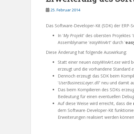
25. Februar 2014
Das Software-Developer-Kit (SDK) der ERP-So
In '
My Projekt
' des obersten Projektes '
Assemblyname '
easyWinArt
' durch '
eas
Diese Änderung hat folgende Auswirkung:
Statt einer neuen
easyWinArt.exe
wird 
erzeugt und die vorhandene Standard
e
Dennoch erzeugt das SDK beim Kompilie
'
UserBusinessLayer.dll
' neu und damit a
Das beim Kompilieren des SDKs erzeu
Bedeutung für einen eventuellen Debu
Auf diese Weise wird erreicht, dass die
dem Software-Developer-Kit funktionie
Erweiterungen realisiert werden können