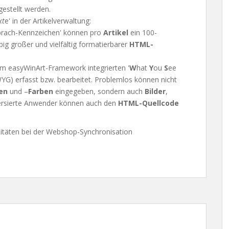
estellt werden.
xt
e' in der Artikelverwaltung:
prach-Kennzeichen' können pro
Artikel
ein 100-
big großer und vielfältig formatierbarer
HTML-
m easyWinArt-Framework integrierten '
W
hat
Y
ou
S
ee
G) erfasst bzw. bearbeitet. Problemlos können nicht
en
und –
Farben
eingegeben, sondern auch
Bilder
,
Versierte Anwender können auch den
HTML-Quellcode
itäten bei der Webshop-Synchronisation