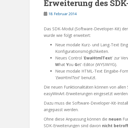
Erweiterung des SD
18. Februar 2014
Das SDK-Modul (Software-Developer-Kit) de
wurde wie folgt erweitert:
Neue modale Kurz- und Lang-Text Ein
Konfigurationsmöglichkeiten.
Neues Control '
EwaHtmlText
' zur Ve
W
hat
Y
ou
G
et'-Editor (WYSIWYG).
Neue modale HTML-Text Eingabe-Form
'
EwaHtmlText
' benutzt.
Die neuen Funktionalitäten können von alle
easyWinArt-Erweiterungen eingesetzt werden
Dazu muss die Software-Developer-Kit-Insta
angepasst werden.
Ohne diese Anpassung können die
neuen
Fu
SDK-Erweiterungen sind davon
nicht betrof