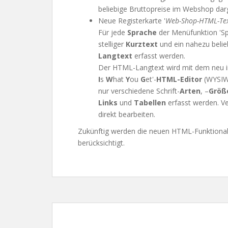
beliebige Bruttopreise im Webshop darg
Neue Registerkarte '
Web-Shop-HTML-Te
Für jede
Sprache
der Menüfunktion 'S
stelliger
Kurztext
und ein nahezu belie
Langtext
erfasst werden.
Der HTML-Langtext wird mit dem neu i
I
s
W
hat
Y
ou
G
et'-
HTML-Editor
(WYSIWY
nur verschiedene Schrift-
Arten
, –
Größ
Links
und
Tabellen
erfasst werden. 
direkt bearbeiten.
Zukünftig werden die neuen HTML-Funktional
berücksichtigt.