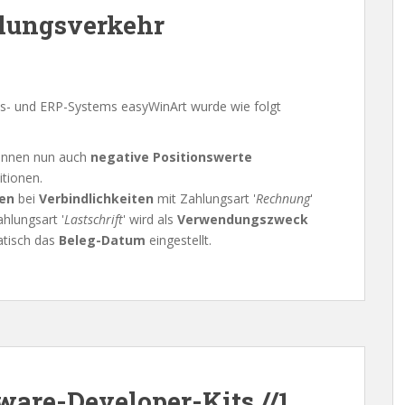
lungsverkehr
ts- und ERP-Systems easyWinArt wurde wie folgt
können nun auch
negative Positionswerte
itionen.
gen
bei
Verbindlichkeiten
mit Zahlungsart '
Rechnung
'
hlungsart '
Lastschrift
' wird als
Verwendungszweck
tisch das
Beleg-Datum
eingestellt.
ware-Developer-Kits //1