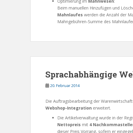
Optimierung im
Mahnwesen
:
Beim manuellen Hinzufügen und Lösc
Mahnlaufes
werden die Anzahl der M
Mahngebühren-Summe des Mahnlaufen a
Sprachabhängige Web
20. Februar 2014
Die Auftragsbearbeitung der Warenwirtschaft
Webshop-Integration
erweitert.
Die Artikelverwaltung wurde in der Regis
Nettopreis
mit
4 Nachkommastelle
dieser Preis Vorrang, sofern er einge