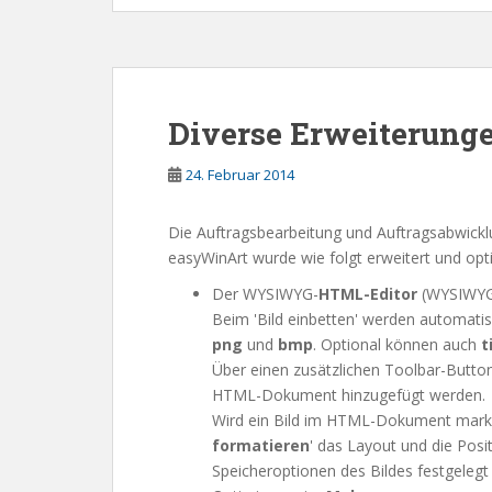
Diverse Erweiterung
24. Februar 2014
Die Auftragsbearbeitung und Auftragsabwick
easyWinArt wurde wie folgt erweitert und opti
Der WYSIWYG-
HTML-Editor
(WYSIWY
Beim 'Bild einbetten' werden automat
png
und
bmp
. Optional können auch
t
Über einen zusätzlichen Toolbar-Butto
HTML-Dokument hinzugefügt werden.
Wird ein Bild im HTML-Dokument marki
formatieren
' das Layout und die Pos
Speicheroptionen des Bildes festgelegt