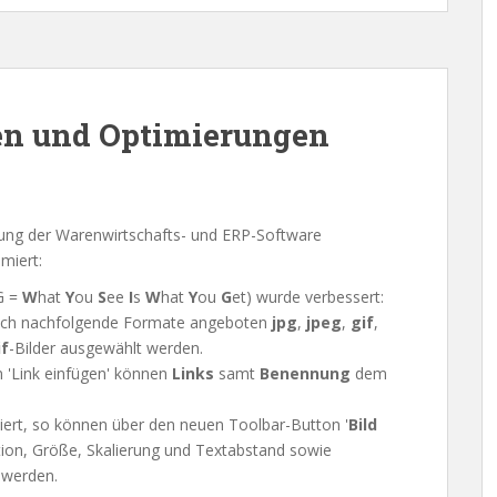
en und Optimierungen
lung der Warenwirtschafts- und ERP-Software
miert:
G =
W
hat
Y
ou
S
ee
I
s
W
hat
Y
ou
G
et) wurde verbessert:
isch nachfolgende Formate angeboten
jpg
,
jpeg
,
gif
,
if
-Bilder ausgewählt werden.
n 'Link einfügen' können
Links
samt
Benennung
dem
ert, so können über den neuen Toolbar-Button '
Bild
ition, Größe, Skalierung und Textabstand sowie
 werden.