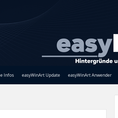
e Infos
easyWinArt Update
easyWinArt Anwender