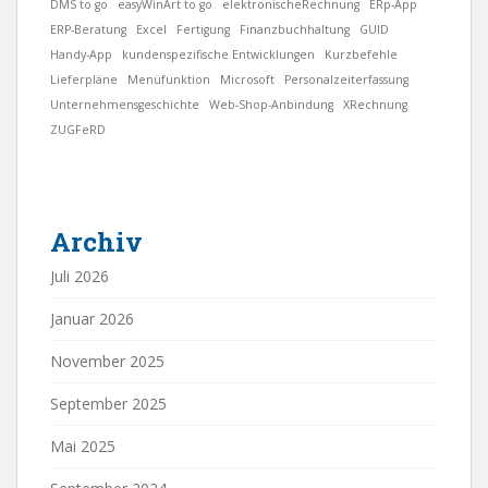
DMS to go
easyWinArt to go
elektronischeRechnung
ERp-App
ERP-Beratung
Excel
Fertigung
Finanzbuchhaltung
GUID
Handy-App
kundenspezifische Entwicklungen
Kurzbefehle
Lieferpläne
Menüfunktion
Microsoft
Personalzeiterfassung
Unternehmensgeschichte
Web-Shop-Anbindung
XRechnung
ZUGFeRD
Archiv
Juli 2026
Januar 2026
November 2025
September 2025
Mai 2025