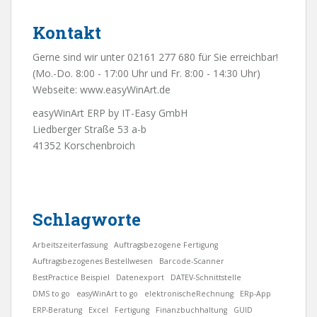
Kontakt
Gerne sind wir unter 02161 277 680 für Sie erreichbar!
(Mo.-Do. 8:00 - 17:00 Uhr und Fr. 8:00 - 14:30 Uhr)
Webseite:
www.easyWinArt.de
easyWinArt ERP by IT-Easy GmbH
Liedberger Straße 53 a-b
41352 Korschenbroich
Schlagworte
Arbeitszeiterfassung
Auftragsbezogene Fertigung
Auftragsbezogenes Bestellwesen
Barcode-Scanner
BestPractice Beispiel
Datenexport
DATEV-Schnittstelle
DMS to go
easyWinArt to go
elektronischeRechnung
ERp-App
ERP-Beratung
Excel
Fertigung
Finanzbuchhaltung
GUID