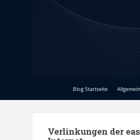
S
k
i
p
t
o
m
a
i
n
c
o
Blog Startseite
Allgemein
n
t
e
n
t
Verlinkungen der e