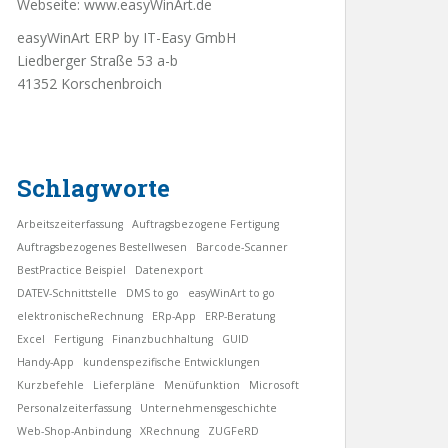
Webseite:
www.easyWinArt.de
easyWinArt ERP by IT-Easy GmbH
Liedberger Straße 53 a-b
41352 Korschenbroich
Schlagworte
Arbeitszeiterfassung
Auftragsbezogene Fertigung
Auftragsbezogenes Bestellwesen
Barcode-Scanner
BestPractice Beispiel
Datenexport
DATEV-Schnittstelle
DMS to go
easyWinArt to go
elektronischeRechnung
ERp-App
ERP-Beratung
Excel
Fertigung
Finanzbuchhaltung
GUID
Handy-App
kundenspezifische Entwicklungen
Kurzbefehle
Lieferpläne
Menüfunktion
Microsoft
Personalzeiterfassung
Unternehmensgeschichte
Web-Shop-Anbindung
XRechnung
ZUGFeRD