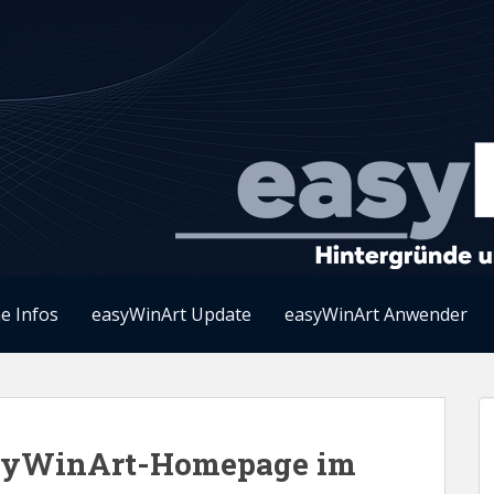
e Infos
easyWinArt Update
easyWinArt Anwender
asyWinArt-Homepage im