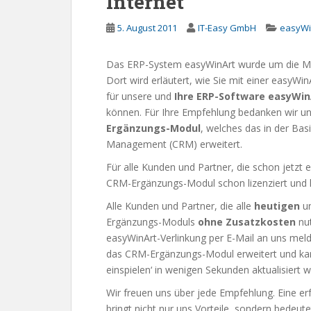
Internet
5. August 2011
IT-Easy GmbH
easyWi
Das ERP-System easyWinArt wurde um die Me
Dort wird erläutert, wie Sie mit einer easyW
für unsere und
Ihre
ERP-Software easyWin
können. Für Ihre Empfehlung bedanken wir u
Ergänzungs-Modul
, welches das in der Ba
Management (CRM) erweitert.
Für alle Kunden und Partner, die schon jetzt e
CRM-Ergänzungs-Modul schon lizenziert und k
Alle Kunden und Partner, die alle
heutigen
u
Ergänzungs-Moduls
ohne Zusatzkosten
nu
easyWinArt-Verlinkung per E-Mail an uns me
das CRM-Ergänzungs-Modul erweitert und kan
einspielen‘ in wenigen Sekunden aktualisiert 
Wir freuen uns über jede Empfehlung. Eine e
bringt nicht nur uns Vorteile, sondern bedeut