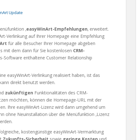
nArt Update
nüfunktion ‚
easyWinArt-Empfehlungen
‚ erweitert.
inArt-Verlinkung auf Ihrer Homepage eine Empfehlung
Art
für alle Besucher Ihrer Homepage abgeben
ns mit dem dann für Sie kostenlosen
CRM-
sis-Software enthaltene Customer Relationship
ine easyWinArt-Verlinkung realisiert haben, ist das
ann direkt benutzt werden.
nd
zukünftigen
Funktionalitäten des CRM-
tzen möchten, können die Homepage-URL mit der
lden. Ihre easyWinArt-Lizenz wird dann umgehend um
n ohne Neuinstallation über die Menüfunktion ‚Lizenz
werden.
rfolgreiche, kostengünstige easyWinArt-Vermarktung
et
Zukunfts-Sicherheit
sowie
geringe Kosten
und