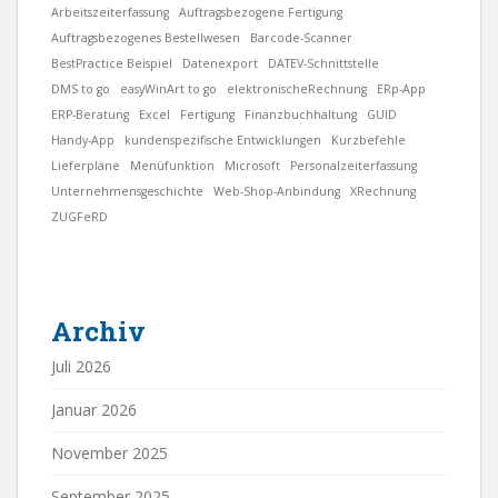
Arbeitszeiterfassung
Auftragsbezogene Fertigung
Auftragsbezogenes Bestellwesen
Barcode-Scanner
BestPractice Beispiel
Datenexport
DATEV-Schnittstelle
DMS to go
easyWinArt to go
elektronischeRechnung
ERp-App
ERP-Beratung
Excel
Fertigung
Finanzbuchhaltung
GUID
Handy-App
kundenspezifische Entwicklungen
Kurzbefehle
Lieferpläne
Menüfunktion
Microsoft
Personalzeiterfassung
Unternehmensgeschichte
Web-Shop-Anbindung
XRechnung
ZUGFeRD
Archiv
Juli 2026
Januar 2026
November 2025
September 2025