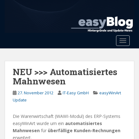
S
k
i
p
t
o
Toggle 
m
a
i
n
NEU >>> Automatisiertes
c
Mahnwesen
o
n
27. November 2012
IT-Easy GmbH
easyWinArt
t
Update
e
n
Die Warenwirtschaft (WAWI-Modul) des ERP-Systems
t
easyWinArt wurde um ein
automatisiertes
Mahnwesen
für
überfällige Kunden-Rechnungen
erweitert.