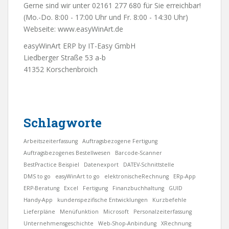
Gerne sind wir unter 02161 277 680 für Sie erreichbar!
(Mo.-Do. 8:00 - 17:00 Uhr und Fr. 8:00 - 14:30 Uhr)
Webseite:
www.easyWinArt.de
easyWinArt ERP by IT-Easy GmbH
Liedberger Straße 53 a-b
41352 Korschenbroich
Schlagworte
Arbeitszeiterfassung
Auftragsbezogene Fertigung
Auftragsbezogenes Bestellwesen
Barcode-Scanner
BestPractice Beispiel
Datenexport
DATEV-Schnittstelle
DMS to go
easyWinArt to go
elektronischeRechnung
ERp-App
ERP-Beratung
Excel
Fertigung
Finanzbuchhaltung
GUID
Handy-App
kundenspezifische Entwicklungen
Kurzbefehle
Lieferpläne
Menüfunktion
Microsoft
Personalzeiterfassung
Unternehmensgeschichte
Web-Shop-Anbindung
XRechnung