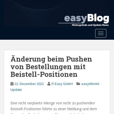
S
k
i
p
t
o
Toggle 
m
a
i
n
Änderung beim Pushen
c
von Bestellungen mit
o
Beistell-Positionen
n
t
22. Dezember 2022
IT-Easy GmbH
easyWinArt
e
Update
n
t
Eine nicht verplante Menge von nicht zu pushenden
Beistell-Positionen führte zu einer Meldung und dem