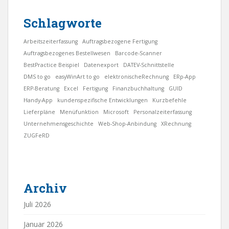
Schlagworte
Arbeitszeiterfassung
Auftragsbezogene Fertigung
Auftragsbezogenes Bestellwesen
Barcode-Scanner
BestPractice Beispiel
Datenexport
DATEV-Schnittstelle
DMS to go
easyWinArt to go
elektronischeRechnung
ERp-App
ERP-Beratung
Excel
Fertigung
Finanzbuchhaltung
GUID
Handy-App
kundenspezifische Entwicklungen
Kurzbefehle
Lieferpläne
Menüfunktion
Microsoft
Personalzeiterfassung
Unternehmensgeschichte
Web-Shop-Anbindung
XRechnung
ZUGFeRD
Archiv
Juli 2026
Januar 2026