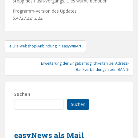
Stopp des Push-Vorgangs. Dies wurde behoben.
Programm-Version des Updates:
5.4727.2212.22
Beitragsnavigation
Die Webshop-Anbindung in easyWinArt
Erweiterung der Eingabemöglichkeiten bei Adress-
Bankverbindungen per IBAN
Suchen
Suchen
easyNews als Mail