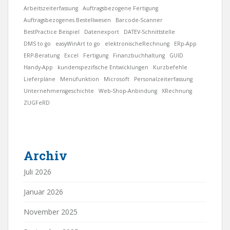
Arbeitszeiterfassung
Auftragsbezogene Fertigung
Auftragsbezogenes Bestellwesen
Barcode-Scanner
BestPractice Beispiel
Datenexport
DATEV-Schnittstelle
DMS to go
easyWinArt to go
elektronischeRechnung
ERp-App
ERP-Beratung
Excel
Fertigung
Finanzbuchhaltung
GUID
Handy-App
kundenspezifische Entwicklungen
Kurzbefehle
Lieferpläne
Menüfunktion
Microsoft
Personalzeiterfassung
Unternehmensgeschichte
Web-Shop-Anbindung
XRechnung
ZUGFeRD
Archiv
Juli 2026
Januar 2026
November 2025