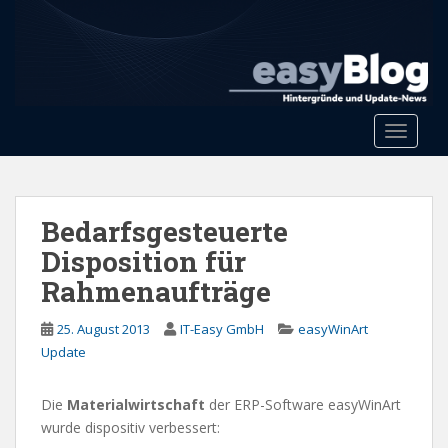
S
k
i
p
t
o
Toggle 
m
a
i
n
Bedarfsgesteuerte
c
Disposition für
o
Rahmenaufträge
n
t
25. August 2013
IT-Easy GmbH
easyWinArt
e
Update
n
t
Die
Materialwirtschaft
der ERP-Software easyWinArt
wurde dispositiv verbessert: