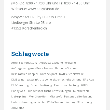
(Mo.-Do. 8:00 - 17:00 Uhr und Fr. 8:00 - 14:30 Uhr)
Webseite:
www.easyWinArt.de
easyWinArt ERP by IT-Easy GmbH
Liedberger Straße 53 a-b
41352 Korschenbroich
Schlagworte
Arbeitszeiterfassung
Auftragsbezogene Fertigung
Auftragsbezogenes Bestellwesen
Barcode-Scanner
BestPractice Beispiel
Datenexport
DATEV-Schnittstelle
DMS to go
easyWinArt to go
elektronischeRechnung
ERp-App
ERP-Beratung
Excel
Fertigung
Finanzbuchhaltung
GUID
Handy-App
kundenspezifische Entwicklungen
Kurzbefehle
Lieferpläne
Menüfunktion
Microsoft
Personalzeiterfassung
Unternehmensgeschichte
Web-Shop-Anbindung
XRechnung
ZUGFeRD