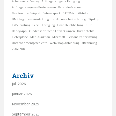
Arbeitszeiterfassung
Auftragsbezogene Fertigung
Auftragsbezogenes Bestellwesen
Barcode-Scanner
BestPractice Beispiel
Datenexport
DATEV-Schnittstelle
DMS to go
easyWinArt to go
elektronischeRechnung
ERp-App
ERP-Beratung
Excel
Fertigung
Finanzbuchhaltung
GUID
Handy-App
kundenspezifische Entwicklungen
Kurzbefehle
Lieferpläne
Menüfunktion
Microsoft
Personalzeiterfassung
Unternehmensgeschichte
Web-Shop-Anbindung
XRechnung
ZUGFeRD
Archiv
Juli 2026
Januar 2026
November 2025
September 2025