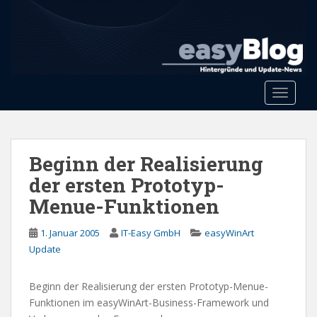
S
k
i
p
t
o
Toggle 
m
a
i
n
Beginn der Realisierung
c
der ersten Prototyp-
o
Menue-Funktionen
n
t
1. Januar 2005
IT-Easy GmbH
easyWinArt
e
Update
n
t
Beginn der Realisierung der ersten Prototyp-Menue-
Funktionen im easyWinArt-Business-Framework und