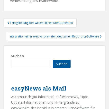
Verbesserung des Frameworks.
Beitragsnavigation
Fertigstellung der wesentlichen Komponenten
Integration einer weit verbreiteten deutschen Reporting-Software
Suchen
Suchen
easyNews als Mail
Automatisch gut informiert! Softwarenews, Tipps,
Update-Informationen und Hintergründe zu
easyWinArt, der individualisierbaren ERP-Software für