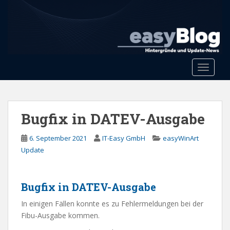
S
k
i
p
t
o
Toggle 
m
a
i
n
Bugfix in DATEV-Ausgabe
c
o
6. September 2021
IT-Easy GmbH
easyWinArt
n
Update
t
e
n
Bugfix in DATEV-Ausgabe
t
In einigen Fällen konnte es zu Fehlermeldungen bei der
Fibu-Ausgabe kommen.