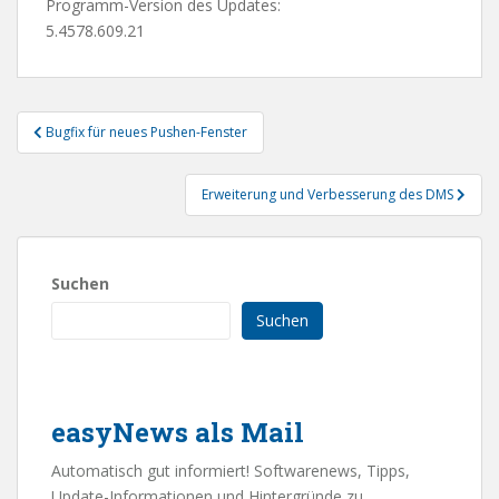
Programm-Version des Updates:
5.4578.609.21
Beitragsnavigation
Bugfix für neues Pushen-Fenster
Erweiterung und Verbesserung des DMS
Suchen
Suchen
easyNews als Mail
Automatisch gut informiert! Softwarenews, Tipps,
Update-Informationen und Hintergründe zu