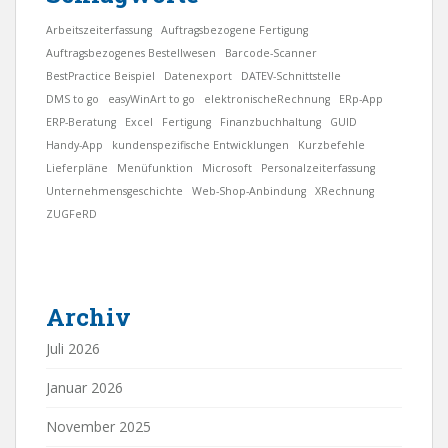
Arbeitszeiterfassung
Auftragsbezogene Fertigung
Auftragsbezogenes Bestellwesen
Barcode-Scanner
BestPractice Beispiel
Datenexport
DATEV-Schnittstelle
DMS to go
easyWinArt to go
elektronischeRechnung
ERp-App
ERP-Beratung
Excel
Fertigung
Finanzbuchhaltung
GUID
Handy-App
kundenspezifische Entwicklungen
Kurzbefehle
Lieferpläne
Menüfunktion
Microsoft
Personalzeiterfassung
Unternehmensgeschichte
Web-Shop-Anbindung
XRechnung
ZUGFeRD
Archiv
Juli 2026
Januar 2026
November 2025