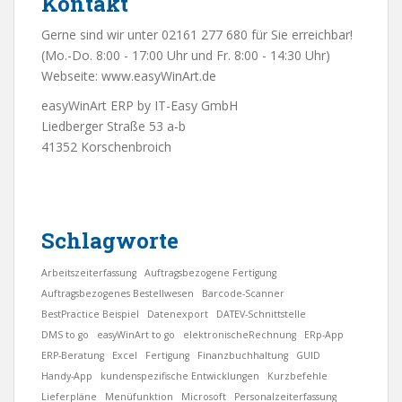
Kontakt
Gerne sind wir unter 02161 277 680 für Sie erreichbar!
(Mo.-Do. 8:00 - 17:00 Uhr und Fr. 8:00 - 14:30 Uhr)
Webseite:
www.easyWinArt.de
easyWinArt ERP by IT-Easy GmbH
Liedberger Straße 53 a-b
41352 Korschenbroich
Schlagworte
Arbeitszeiterfassung
Auftragsbezogene Fertigung
Auftragsbezogenes Bestellwesen
Barcode-Scanner
BestPractice Beispiel
Datenexport
DATEV-Schnittstelle
DMS to go
easyWinArt to go
elektronischeRechnung
ERp-App
ERP-Beratung
Excel
Fertigung
Finanzbuchhaltung
GUID
Handy-App
kundenspezifische Entwicklungen
Kurzbefehle
Lieferpläne
Menüfunktion
Microsoft
Personalzeiterfassung