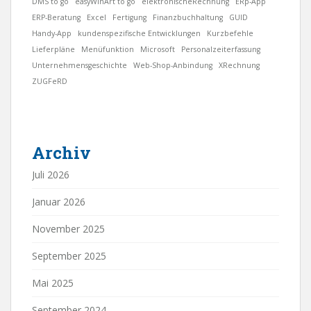
DMS to go
easyWinArt to go
elektronischeRechnung
ERp-App
ERP-Beratung
Excel
Fertigung
Finanzbuchhaltung
GUID
Handy-App
kundenspezifische Entwicklungen
Kurzbefehle
Lieferpläne
Menüfunktion
Microsoft
Personalzeiterfassung
Unternehmensgeschichte
Web-Shop-Anbindung
XRechnung
ZUGFeRD
Archiv
Juli 2026
Januar 2026
November 2025
September 2025
Mai 2025
September 2024