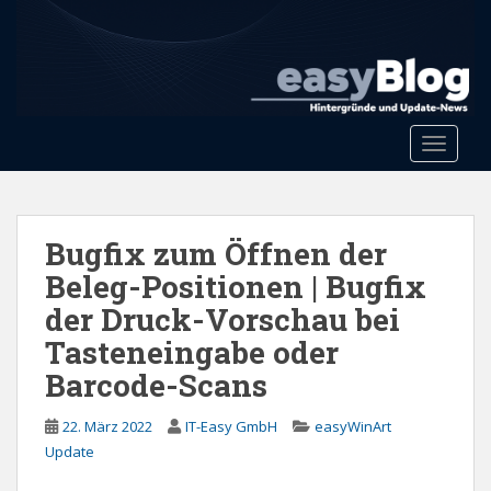
S
k
i
p
t
o
Toggle 
m
a
i
n
Bugfix zum Öffnen der
c
Beleg-Positionen | Bugfix
o
der Druck-Vorschau bei
n
t
Tasteneingabe oder
e
Barcode-Scans
n
t
22. März 2022
IT-Easy GmbH
easyWinArt
Update