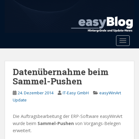
S
k
i
p
t
o
Toggle 
m
a
i
n
Datenübernahme beim
c
Sammel-Pushen
o
n
24. Dezember 2014
IT-Easy GmbH
easyWinArt
t
Update
e
n
Die Auftragsbearbeitung der ERP-Software easyWinArt
t
wurde beim
Sammel-Pushen
von Vorgangs-Belegen
erweitert.