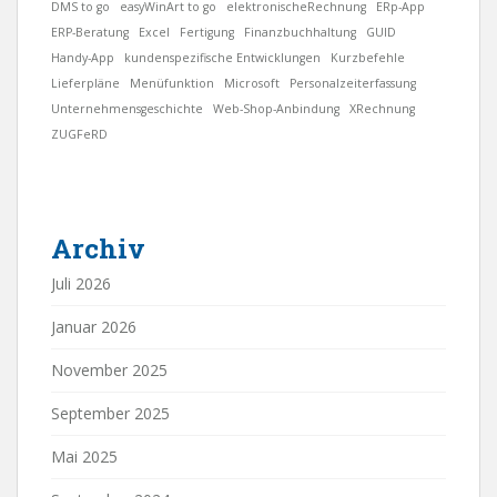
DMS to go
easyWinArt to go
elektronischeRechnung
ERp-App
ERP-Beratung
Excel
Fertigung
Finanzbuchhaltung
GUID
Handy-App
kundenspezifische Entwicklungen
Kurzbefehle
Lieferpläne
Menüfunktion
Microsoft
Personalzeiterfassung
Unternehmensgeschichte
Web-Shop-Anbindung
XRechnung
ZUGFeRD
Archiv
Juli 2026
Januar 2026
November 2025
September 2025
Mai 2025