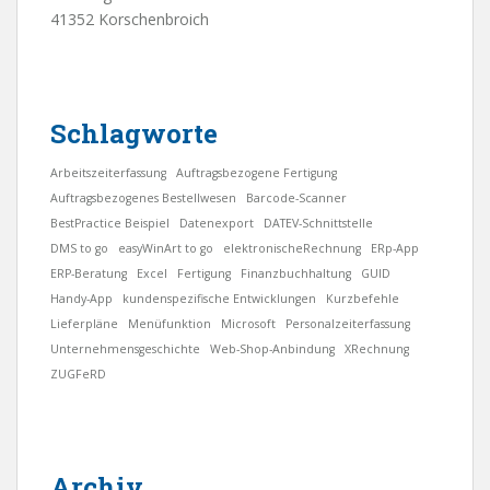
41352 Korschenbroich
Schlagworte
Arbeitszeiterfassung
Auftragsbezogene Fertigung
Auftragsbezogenes Bestellwesen
Barcode-Scanner
BestPractice Beispiel
Datenexport
DATEV-Schnittstelle
DMS to go
easyWinArt to go
elektronischeRechnung
ERp-App
ERP-Beratung
Excel
Fertigung
Finanzbuchhaltung
GUID
Handy-App
kundenspezifische Entwicklungen
Kurzbefehle
Lieferpläne
Menüfunktion
Microsoft
Personalzeiterfassung
Unternehmensgeschichte
Web-Shop-Anbindung
XRechnung
ZUGFeRD
Archiv