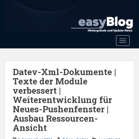
S
k
i
p
t
o
Toggle 
m
a
i
n
Datev-Xml-Dokumente |
c
Texte der Module
o
verbessert |
n
t
Weiterentwicklung für
e
Neues-Pushenfenster |
n
Ausbau Ressourcen-
t
Ansicht