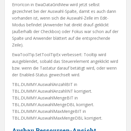
ErrorIcon in EwaDataGridView wird jetzt selbst
gezeichnet bei der Auswahl-Spalte, damit es auch dann
vorhanden ist, wenn sich die Auswahl-Zelle im Edit-
Modus befindet (Anwender hat direkt drauf-geklickt
(außerhalb der Checkbox) oder Fokus war schon auf der
Spalte und Anwender blättert auf die entsprechende
Zeile).
EwaToolTip.SetToolTipEx verbessert: Tooltip wird
ausgeblendet, sobald das Steuerelement angeklickt wird
bzw. wenn die Tastatur darauf betätigt wird, oder wenn
der Enabled-Status gewechselt wird.
TBL.DUMMY.AuswahlAnzahlBIT in
TBL.DUMMY.AuswahlAnzahlINT korrigiert.
TBL.DUMMY.AuswahlMengeBIT in
TBL.DUMMY.AuswahlMengeDBL korrigiert.
TBL.DUMMY.AuswahlMaxMengeBIT in
TBL.DUMMY.AuswahlMaxMengeDBL korrigiert.
Ausbau Ressourcen-Ansicht