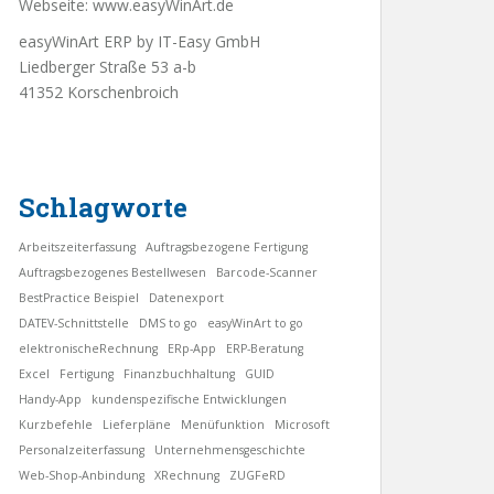
Webseite:
www.easyWinArt.de
easyWinArt ERP by IT-Easy GmbH
Liedberger Straße 53 a-b
41352 Korschenbroich
Schlagworte
Arbeitszeiterfassung
Auftragsbezogene Fertigung
Auftragsbezogenes Bestellwesen
Barcode-Scanner
BestPractice Beispiel
Datenexport
DATEV-Schnittstelle
DMS to go
easyWinArt to go
elektronischeRechnung
ERp-App
ERP-Beratung
Excel
Fertigung
Finanzbuchhaltung
GUID
Handy-App
kundenspezifische Entwicklungen
Kurzbefehle
Lieferpläne
Menüfunktion
Microsoft
Personalzeiterfassung
Unternehmensgeschichte
Web-Shop-Anbindung
XRechnung
ZUGFeRD