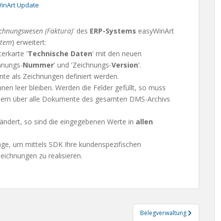
inArt Update
chnungswesen (Faktura)
' des
ERP-Systems
easyWinArt
stem
) erweitert:
terkarte '
Technische Daten
' mit den neuen
chnungs-
Nummer
' und 'Zeichnungs-
Version
'.
e als Zeichnungen definiert werden.
nnen leer bleiben. Werden die Felder gefüllt, so muss
ldern über alle Dokumente des gesamten DMS-Archivs
ändert, so sind die eingegebenen Werte in
allen
age, um mittels SDK Ihre kundenspezifischen
ichnungen zu realisieren.
Belegverwaltung