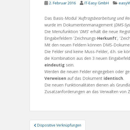
2. Februar 2016
IT-Easy GmbH
easyW
Das Basis-Modul '
Auftragsbearbeitung und Re
wurde im Dokumentenmanagement (
DMS-Sy
Die Menüfunktion '
DMS
' erhält die neue Regis
Eingabefeldern 'Zeichnungs-
Herkunft
', 'Zei
Mit den neuen Feldern können DMS-Dokument
Die Felder sind keine Muss-Felder, d.h. sie kö
die Kombination aus den 3 neuen Eingabefe
eindeutig
sein.
Werden die neuen Felder eingegeben oder ge
Verweisen
auf das Dokument
identisch
.
Die neuen Funktionalitäten dienen als Grundl
Zusatzanforderungen an das Verwalten von Ze
Beitragsnavigation
Dispositive Verknüpfungen