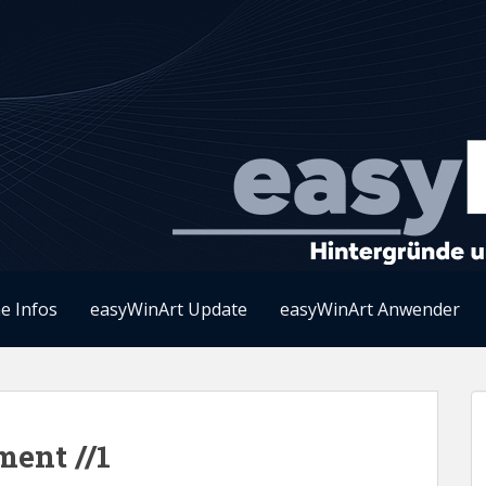
e Infos
easyWinArt Update
easyWinArt Anwender
ent //1