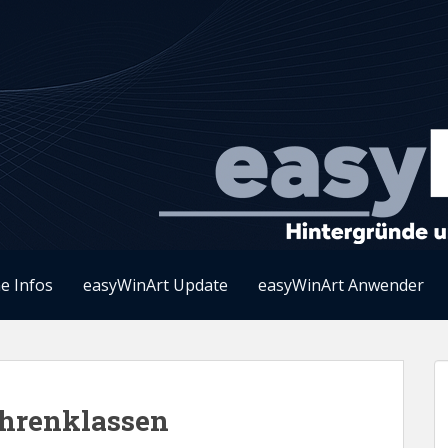
e Infos
easyWinArt Update
easyWinArt Anwender
ahrenklassen