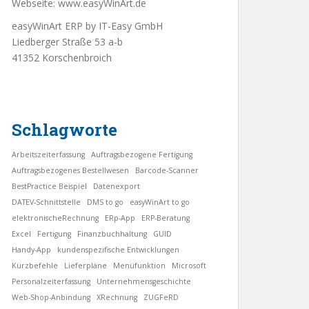
Webseite:
www.easyWinArt.de
easyWinArt ERP by IT-Easy GmbH
Liedberger Straße 53 a-b
41352 Korschenbroich
Schlagworte
Arbeitszeiterfassung
Auftragsbezogene Fertigung
Auftragsbezogenes Bestellwesen
Barcode-Scanner
BestPractice Beispiel
Datenexport
DATEV-Schnittstelle
DMS to go
easyWinArt to go
elektronischeRechnung
ERp-App
ERP-Beratung
Excel
Fertigung
Finanzbuchhaltung
GUID
Handy-App
kundenspezifische Entwicklungen
Kurzbefehle
Lieferpläne
Menüfunktion
Microsoft
Personalzeiterfassung
Unternehmensgeschichte
Web-Shop-Anbindung
XRechnung
ZUGFeRD