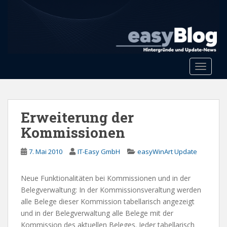
S
k
i
p
t
o
Toggle 
m
a
i
n
Erweiterung der
c
Kommissionen
o
n
7. Mai 2010
IT-Easy GmbH
easyWinArt Update
t
e
Neue Funktionalitäten bei Kommissionen und in der
n
Belegverwaltung: In der Kommissionsveraltung werden
t
alle Belege dieser Kommission tabellarisch angezeigt
und in der Belegverwaltung alle Belege mit der
Kommission des aktuellen Beleges. Jeder tabellarisch