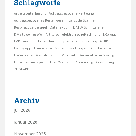
Schlagworte
Arbeitszeiterfassung
Auftragsbezogene Fertigung
Auftragsbezogenes Bestellwesen
Barcode-Scanner
BestPractice Beispiel
Datenexport
DATEV-Schnittstelle
DMS to go
easyWinArt to go
elektronischeRechnung
ERp-App
ERP-Beratung
Excel
Fertigung
Finanzbuchhaltung
GUID
Handy-App
kundenspezifische Entwicklungen
Kurzbefehle
Lieferpläne
Menüfunktion
Microsoft
Personalzeiterfassung
Unternehmensgeschichte
Web-Shop-Anbindung
XRechnung
ZUGFeRD
Archiv
Juli 2026
Januar 2026
November 2025