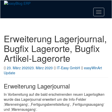
Skip
to
main
Toggle n
content
Erweiterung Lagerjournal,
Bugfix Lagerorte, Bugfix
Artikel-Lagerorte
23. März 2020
23. März 2020
IT-Easy GmbH
easyWinArt
Update
Erweiterung Lagerjournal
In Vorbereitung auf die bald erscheinenden neuen Lagerlogiken
wurde das Lagerjournal erweitert um die Info-Felder
‚Wareneingang‘, ‚Fertigungsbereitstellung‘, ‚Fertigungsausgang‘
und ‚Warenausgang‘.