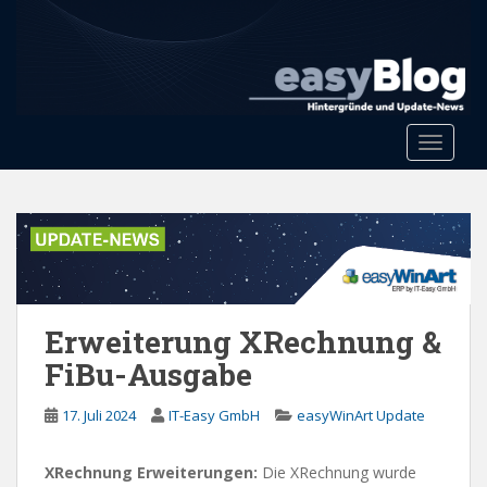
S
k
i
p
t
o
Toggle 
m
a
i
n
c
o
n
Erweiterung XRechnung &
t
e
FiBu-Ausgabe
n
t
17. Juli 2024
IT-Easy GmbH
easyWinArt Update
XRechnung Erweiterungen:
Die XRechnung wurde