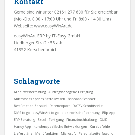
Kontakt
Gerne sind wir unter 02161 277 680 für Sie erreichbar!
(Mo.-Do. 8:00 - 17:00 Uhr und Fr. 8:00 - 14:30 Uhr)
Webseite:
www.easyWinArt.de
easyWinArt ERP by IT-Easy GmbH
Liedberger Straße 53 a-b
41352 Korschenbroich
Schlagworte
Arbeitszeiterfassung
Auftragsbezogene Fertigung
Auftragsbezogenes Bestellwesen
Barcode-Scanner
BestPractice Beispiel
Datenexport
DATEV-Schnittstelle
DMS to go
easyWinArt to go
elektronischeRechnung
ERp-App
ERP-Beratung
Excel
Fertigung
Finanzbuchhaltung
GUID
Handy-App
kundenspezifische Entwicklungen
Kurzbefehle
Lieferpläne
Menüfunktion
Microsoft
Personalzeiterfassung