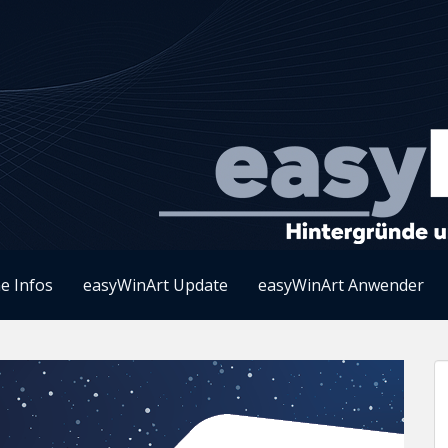
e Infos
easyWinArt Update
easyWinArt Anwender