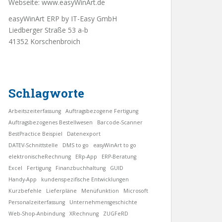
Webseite:
www.easyWinArt.de
easyWinArt ERP by IT-Easy GmbH
Liedberger Straße 53 a-b
41352 Korschenbroich
Schlagworte
Arbeitszeiterfassung
Auftragsbezogene Fertigung
Auftragsbezogenes Bestellwesen
Barcode-Scanner
BestPractice Beispiel
Datenexport
DATEV-Schnittstelle
DMS to go
easyWinArt to go
elektronischeRechnung
ERp-App
ERP-Beratung
Excel
Fertigung
Finanzbuchhaltung
GUID
Handy-App
kundenspezifische Entwicklungen
Kurzbefehle
Lieferpläne
Menüfunktion
Microsoft
Personalzeiterfassung
Unternehmensgeschichte
Web-Shop-Anbindung
XRechnung
ZUGFeRD