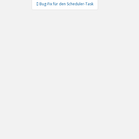
Beitragsnavigation
Bug-Fix für den Scheduler-Task