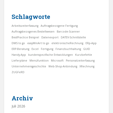
Schlagworte
Arbeitszeiterfassung
Auftragsbezogene Fertigung
Auftragsbezogenes Bestellwesen
Barcode-Scanner
BestPractice Beispiel
Datenexport
DATEV-Schnittstelle
DMS to go
easyWinArt to go
elektronischeRechnung
ERp-App
ERP-Beratung
Excel
Fertigung
Finanzbuchhaltung
GUID
Handy-App
kundenspezifische Entwicklungen
Kurzbefehle
Lieferpläne
Menüfunktion
Microsoft
Personalzeiterfassung
Unternehmensgeschichte
Web-Shop-Anbindung
XRechnung
ZUGFeRD
Archiv
Juli 2026