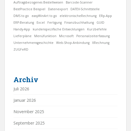
Auftragsbezogenes Bestellwesen
Barcode-Scanner
BestPractice Beispiel
Datenexport
DATEV-Schnittstelle
DMS to go
easyWinArt to go
elektronischeRechnung
ERp-App
ERP-Beratung
Excel
Fertigung
Finanzbuchhaltung
GUID
Handy-App
kundenspezifische Entwicklungen
Kurzbefehle
Lieferpläne
Menüfunktion
Microsoft
Personalzeiterfassung
Unternehmensgeschichte
Web-Shop-Anbindung
XRechnung
ZUGFeRD
Archiv
Juli 2026
Januar 2026
November 2025
September 2025