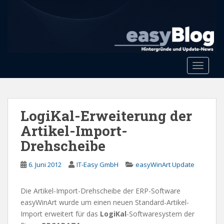
S
k
i
p
t
o
Toggle 
m
a
i
n
LogiKal-Erweiterung der
c
Artikel-Import-
o
Drehscheibe
n
t
6. Juni 2012
IT-Easy GmbH
easyWinArt Update
e
n
t
Die Artikel-Import-Drehscheibe der ERP-Software
easyWinArt wurde um einen neuen Standard-Artikel-
Import erweitert für das
LogiKal
-Softwaresystem der