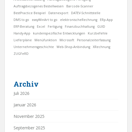
Auftragsbezogenes Bestellwesen
Barcode-Scanner
BestPractice Beispiel
Datenexport
DATEV-Schnittstelle
DMS to go
easyWinArt to go
elektronischeRechnung
ERp-App
ERP-Beratung
Excel
Fertigung
Finanzbuchhaltung
GUID
Handy-App
kundenspezifische Entwicklungen
Kurzbefehle
Lieferpläne
Menüfunktion
Microsoft
Personalzeiterfassung
Unternehmensgeschichte
Web-Shop-Anbindung
XRechnung
ZUGFeRD
Archiv
Juli 2026
Januar 2026
November 2025
September 2025