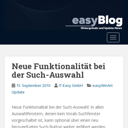
S
k
i
p
t
o
Toggle 
m
a
i
n
Neue Funktionalität bei
c
der Such-Auswahl
o
n
15. September 2010
IT-Easy GmbH
easyWinArt
t
Update
e
n
Neue Funktionalität bei der Such-Auswahl: In allen
t
Auswahlfenstern, denen kein Vorab-Suchfenster
vorgeschaltet ist, kann optional über einen neu
hinzugefügten Such-Button weiter gefiltert werden.