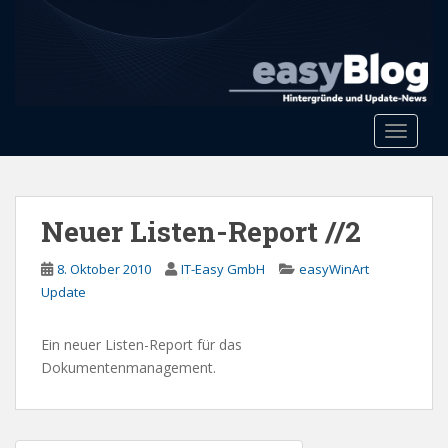
S
k
i
p
t
o
Toggle 
m
a
i
n
Neuer Listen-Report //2
c
o
8. Oktober 2010
IT-Easy GmbH
easyWinArt
n
Update
t
e
Ein neuer Listen-Report für das
n
Dokumentenmanagement.
t