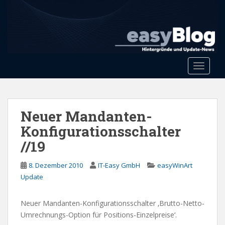
S
k
i
p
t
o
Toggle 
m
a
i
n
Neuer Mandanten-
c
Konfigurationsschalter
o
//19
n
t
8. Dezember 2010
IT-Easy GmbH
easyWinArt
e
Update
n
t
Neuer Mandanten-Konfigurationsschalter ‚Brutto-Netto-
Umrechnungs-Option für Positions-Einzelpreise‘.