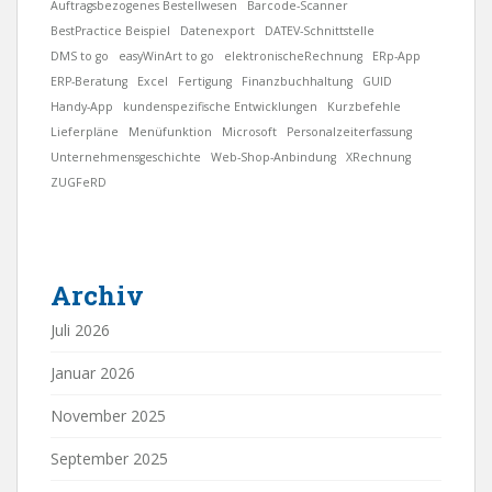
Auftragsbezogenes Bestellwesen
Barcode-Scanner
BestPractice Beispiel
Datenexport
DATEV-Schnittstelle
DMS to go
easyWinArt to go
elektronischeRechnung
ERp-App
ERP-Beratung
Excel
Fertigung
Finanzbuchhaltung
GUID
Handy-App
kundenspezifische Entwicklungen
Kurzbefehle
Lieferpläne
Menüfunktion
Microsoft
Personalzeiterfassung
Unternehmensgeschichte
Web-Shop-Anbindung
XRechnung
ZUGFeRD
Archiv
Juli 2026
Januar 2026
November 2025
September 2025