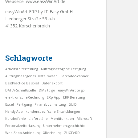
Webseite:
www.easyWinArt.de
easyWinArt ERP by IT-Easy GmbH
Liedberger Straße 53 a-b
41352 Korschenbroich
Schlagworte
Arbeitszeiterfassung
Auftragsbezogene Fertigung
Auftragsbezogenes Bestellwesen
Barcode-Scanner
BestPractice Beispiel
Datenexport
DATEV-Schnittstelle
DMS to go
easyWinArt to go
elektronischeRechnung
ERp-App
ERP-Beratung
Excel
Fertigung
Finanzbuchhaltung
GUID
Handy-App
kundenspezifische Entwicklungen
Kurzbefehle
Lieferpläne
Menüfunktion
Microsoft
Personalzeiterfassung
Unternehmensgeschichte
Web-Shop-Anbindung
XRechnung
ZUGFeRD