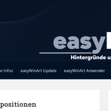
e Infos
easyWinArt Update
easyWinArt Anwender
positionen