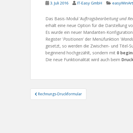
3. Juli 2016
IT-Easy GmbH
easyWinArt
Das Basis-Modul ‘
Auftragsbearbeitung und Re
erhält eine neue Option für die Darstellung vo
Es wurde ein neuer Mandanten-Konfigurations
Register '
Positionen
' der Menüfunktion '
Manda
gesetzt, so werden die Zwischen- und Titel-S
beginnend hochgezählt, sondern mit
0 begi
Die neue Funktionalität wird auch beim
Druc
Beitragsnavigation
Rechnungs-Druckformular