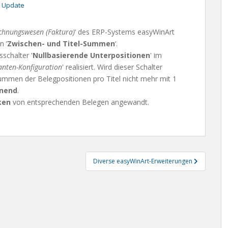
 Update
chnungswesen (Faktura)
‘ des ERP-Systems easyWinArt
n ’
Zwischen- und Titel-Summen
‘.
schalter '
Nullbasierende Unterpositionen
' im
nten-Konfiguration
' realisiert. Wird dieser Schalter
ummen der Belegpositionen pro Titel nicht mehr mit 1
nnend
.
ken
von entsprechenden Belegen angewandt.
Diverse easyWinArt-Erweiterungen