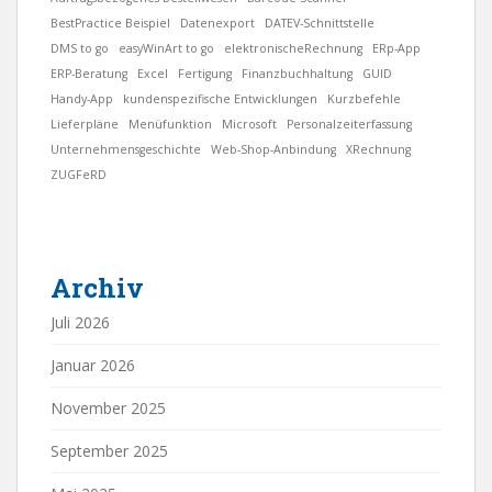
BestPractice Beispiel
Datenexport
DATEV-Schnittstelle
DMS to go
easyWinArt to go
elektronischeRechnung
ERp-App
ERP-Beratung
Excel
Fertigung
Finanzbuchhaltung
GUID
Handy-App
kundenspezifische Entwicklungen
Kurzbefehle
Lieferpläne
Menüfunktion
Microsoft
Personalzeiterfassung
Unternehmensgeschichte
Web-Shop-Anbindung
XRechnung
ZUGFeRD
Archiv
Juli 2026
Januar 2026
November 2025
September 2025