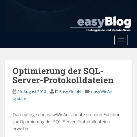
S
k
i
p
t
o
Toggle 
m
a
i
n
Optimierung der SQL-
c
Server-Protokolldateien
o
n
16. August 2010
IT-Easy GmbH
easyWinArt
t
Update
e
n
Datenpflege und easyWinArt-Update um eine Funktion
t
zur Optimierung der SQL-Server-Protokolldateien
erweitert.