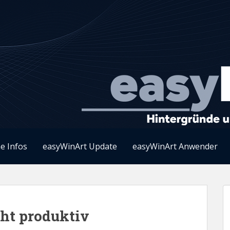
e Infos
easyWinArt Update
easyWinArt Anwender
eht produktiv