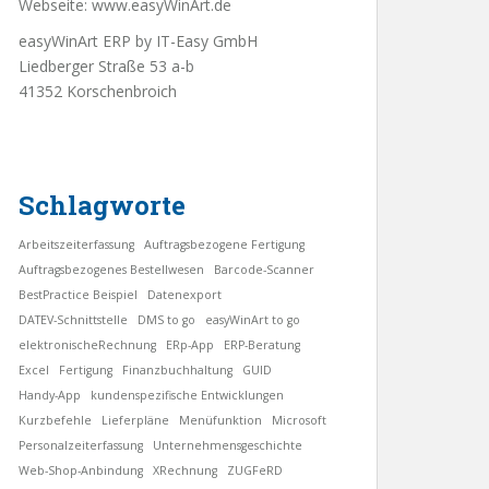
Webseite:
www.easyWinArt.de
easyWinArt ERP by IT-Easy GmbH
Liedberger Straße 53 a-b
41352 Korschenbroich
Schlagworte
Arbeitszeiterfassung
Auftragsbezogene Fertigung
Auftragsbezogenes Bestellwesen
Barcode-Scanner
BestPractice Beispiel
Datenexport
DATEV-Schnittstelle
DMS to go
easyWinArt to go
elektronischeRechnung
ERp-App
ERP-Beratung
Excel
Fertigung
Finanzbuchhaltung
GUID
Handy-App
kundenspezifische Entwicklungen
Kurzbefehle
Lieferpläne
Menüfunktion
Microsoft
Personalzeiterfassung
Unternehmensgeschichte
Web-Shop-Anbindung
XRechnung
ZUGFeRD