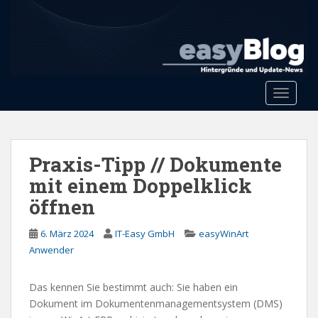
S
k
i
p
t
o
Toggle 
m
a
i
n
Praxis-Tipp // Dokumente
c
mit einem Doppelklick
o
öffnen
n
t
6. März 2024
IT-Easy GmbH
easyWinArt
e
Anwender
n
t
Das kennen Sie bestimmt auch: Sie haben ein
Dokument im Dokumentenmanagementsystem (DMS)