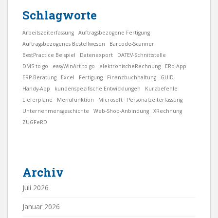
Schlagworte
Arbeitszeiterfassung
Auftragsbezogene Fertigung
Auftragsbezogenes Bestellwesen
Barcode-Scanner
BestPractice Beispiel
Datenexport
DATEV-Schnittstelle
DMS to go
easyWinArt to go
elektronischeRechnung
ERp-App
ERP-Beratung
Excel
Fertigung
Finanzbuchhaltung
GUID
Handy-App
kundenspezifische Entwicklungen
Kurzbefehle
Lieferpläne
Menüfunktion
Microsoft
Personalzeiterfassung
Unternehmensgeschichte
Web-Shop-Anbindung
XRechnung
ZUGFeRD
Archiv
Juli 2026
Januar 2026