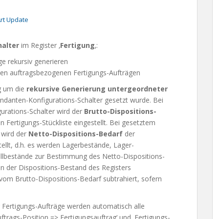
rt Update
alter
im Register ‚
Fertigung
‚:
e rekursiv generieren
iven auftragsbezogenen Fertigungs-Aufträgen
g um die
rekursive Generierung untergeordneter
danten-Konfigurations-Schalter gesetzt wurde. Bei
rations-Schalter wird der
Brutto-Dispositions-
 Fertigungs-Stückliste eingestellt. Bei gesetztem
 wird der
Netto
-Dispositions-Bedarf
der
ellt, d.h. es werden Lagerbestände, Lager-
ellbestände zur Bestimmung des Netto-Dispositions-
nn der Dispositions-Bestand des Registers
 vom Brutto-Dispositions-Bedarf subtrahiert, sofern
r Fertigungs-Aufträge werden automatisch alle
ftrags-Position => Fertigungsauftrag‘ und ‚Fertigungs-