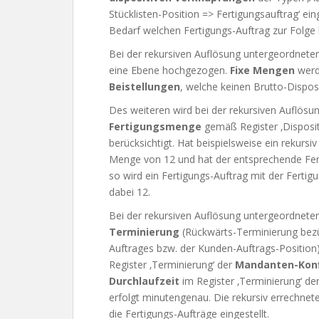
Stücklisten-Position => Fertigungsauftrag‘ ein
Bedarf welchen Fertigungs-Auftrag zur Folge
Bei der rekursiven Auflösung untergeordnete
eine Ebene hochgezogen.
Fixe Mengen
werd
Beistellungen
, welche keinen Brutto-Dispos
Des weiteren wird bei der rekursiven Auflösu
Fertigungsmenge
gemäß Register ‚Disposit
berücksichtigt. Hat beispielsweise ein rekursi
Menge von 12 und hat der entsprechende Fert
so wird ein Fertigungs-Auftrag mit der Ferti
dabei 12.
Bei der rekursiven Auflösung untergeordneter
Terminierung
(Rückwärts-Terminierung bezü
Auftrages bzw. der Kunden-Auftrags-Position).
Register ‚Terminierung‘ der
Mandanten-Konf
Durchlaufzeit
im Register ‚Terminierung‘ de
erfolgt minutengenau. Die rekursiv errechne
die Fertigungs-Aufträge eingestellt.