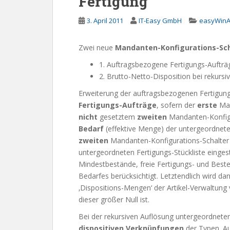
Fertigung
3. April 2011
IT-Easy GmbH
easyWinA
Zwei neue
Mandanten-Konfigurations-Sch
1. Auftragsbezogene Fertigungs-Aufträg
2. Brutto-Netto-Disposition bei rekurs
Erweiterung der auftragsbezogenen Fertigun
Fertigungs-Aufträge
, sofern der
erste
Man
nicht
gesetztem
zweiten
Mandanten-Konfigu
Bedarf
(effektive Menge) der untergeordneten
zweiten
Mandanten-Konfigurations-Schalter
untergeordneten Fertigungs-Stückliste eingest
Mindestbestände, freie Fertigungs- und Best
Bedarfes berücksichtigt. Letztendlich wird da
‚Dispositions-Mengen‘ der Artikel-Verwaltung
dieser größer Null ist.
Bei der rekursiven Auflösung untergeordnete
dispositiven Verknüpfungen
der Typen ‚Au