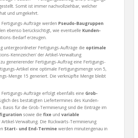
gestellt. Somit ist immer nachvollziehbar, welcher
 hat und umgekehrt.
r Fertigungs-Aufträge werden
Pseudo-Baugruppen
en ebenso berücksichtigt, wie eventuelle
Kunden-
itions-Bedarf erzeugen.
ng untergeordneter Fertigungs-Aufträge die
optimale
ions-Kennzeichen‘ der Artikel-Verwaltung
v zu generierender Fertigungs-Auftrag eine Fertigungs-
igungs-Artikel eine optimale Fertigungsmenge von 5,
gungs-Menge 15 generiert. Die verknüpfte Menge bleibt
 Fertigungs-Aufträge erfolgt ebenfalls eine
Grob-
glich des bestätigten Liefertermines des Kunden-
 Basis für die Grob-Terminierung sind die Einträge im
iguration
sowie die
fixe
und
variable
r Artikel-Verwaltung. Die Rückwärts-Terminierung
ten
Start- und End-Termine
werden minutengenau in