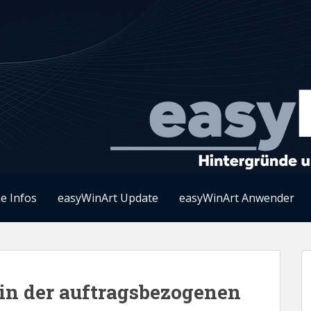
e Infos
easyWinArt Update
easyWinArt Anwender
in der auftragsbezogenen