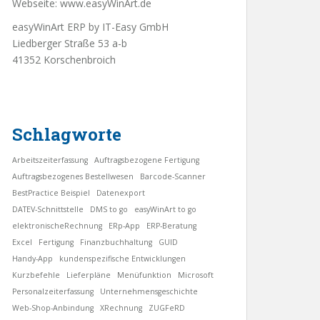
Webseite:
www.easyWinArt.de
easyWinArt ERP by IT-Easy GmbH
Liedberger Straße 53 a-b
41352 Korschenbroich
Schlagworte
Arbeitszeiterfassung
Auftragsbezogene Fertigung
Auftragsbezogenes Bestellwesen
Barcode-Scanner
BestPractice Beispiel
Datenexport
DATEV-Schnittstelle
DMS to go
easyWinArt to go
elektronischeRechnung
ERp-App
ERP-Beratung
Excel
Fertigung
Finanzbuchhaltung
GUID
Handy-App
kundenspezifische Entwicklungen
Kurzbefehle
Lieferpläne
Menüfunktion
Microsoft
Personalzeiterfassung
Unternehmensgeschichte
Web-Shop-Anbindung
XRechnung
ZUGFeRD