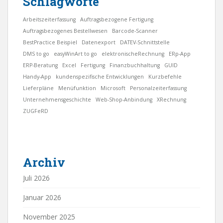
Schlagworte
Arbeitszeiterfassung
Auftragsbezogene Fertigung
Auftragsbezogenes Bestellwesen
Barcode-Scanner
BestPractice Beispiel
Datenexport
DATEV-Schnittstelle
DMS to go
easyWinArt to go
elektronischeRechnung
ERp-App
ERP-Beratung
Excel
Fertigung
Finanzbuchhaltung
GUID
Handy-App
kundenspezifische Entwicklungen
Kurzbefehle
Lieferpläne
Menüfunktion
Microsoft
Personalzeiterfassung
Unternehmensgeschichte
Web-Shop-Anbindung
XRechnung
ZUGFeRD
Archiv
Juli 2026
Januar 2026
November 2025