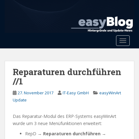
S
k
i
p
t
o
Toggle 
m
a
i
n
Reparaturen durchführen
c
//1
o
n
27. November 2017
IT-Easy GmbH
easyWinArt
t
Update
e
n
Das Reparatur-Modul des ERP-Systems easyWinArt
t
wurde um 3 neue Menüfunktionen erweitert:
RepD →
Reparaturen durchführen
→