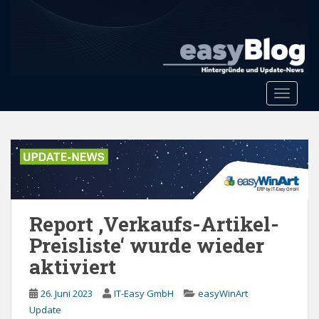
S
k
i
p
t
o
Toggle 
m
a
i
n
c
o
n
Report ‚Verkaufs-Artikel-
t
e
Preisliste‘ wurde wieder
n
aktiviert
t
26. Juni 2023
IT-Easy GmbH
easyWinArt
Update