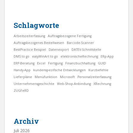
Schlagworte
Arbeitszeiterfassung
Auftragsbezogene Fertigung
Auftragsbezogenes Bestellwesen
Barcode-Scanner
BestPractice Beispiel
Datenexport
DATEV-Schnittstelle
DMS to go
easyWinArt to go
elektronischeRechnung
ERp-App
ERP-Beratung
Excel
Fertigung
Finanzbuchhaltung
GUID
Handy-App
kundenspezifische Entwicklungen
Kurzbefehle
Lieferpläne
Menüfunktion
Microsoft
Personalzeiterfassung
Unternehmensgeschichte
Web-Shop-Anbindung
XRechnung
ZUGFeRD
Archiv
Juli 2026