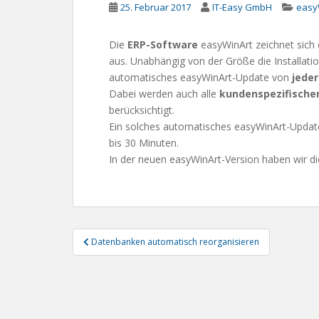
25. Februar 2017
IT-Easy GmbH
easy
Die
ERP-Software
easyWinArt zeichnet sich 
aus. Unabhängig von der Größe die Installation
automatisches easyWinArt-Update von
jeder
Dabei werden auch alle
kundenspezifisch
berücksichtigt.
Ein solches automatisches easyWinArt-Update d
bis 30 Minuten.
In der neuen easyWinArt-Version haben wir d
Beitragsnavigation
Datenbanken automatisch reorganisieren