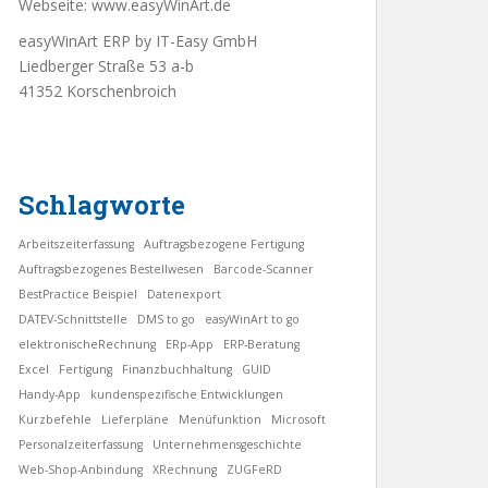
Webseite:
www.easyWinArt.de
easyWinArt ERP by IT-Easy GmbH
Liedberger Straße 53 a-b
41352 Korschenbroich
Schlagworte
Arbeitszeiterfassung
Auftragsbezogene Fertigung
Auftragsbezogenes Bestellwesen
Barcode-Scanner
BestPractice Beispiel
Datenexport
DATEV-Schnittstelle
DMS to go
easyWinArt to go
elektronischeRechnung
ERp-App
ERP-Beratung
Excel
Fertigung
Finanzbuchhaltung
GUID
Handy-App
kundenspezifische Entwicklungen
Kurzbefehle
Lieferpläne
Menüfunktion
Microsoft
Personalzeiterfassung
Unternehmensgeschichte
Web-Shop-Anbindung
XRechnung
ZUGFeRD