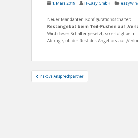
1. März 2019
IT-Easy GmbH
easyWinA
Neuer Mandanten-Konfigurationsschalter:
Restangebot beim Teil-Pushen auf ‚Verl
Wird dieser Schalter gesetzt, so erfolgt beim
Abfrage, ob der Rest des Angebots auf ‚Verlor
Beitragsnavigation
Inaktive Ansprechpartner