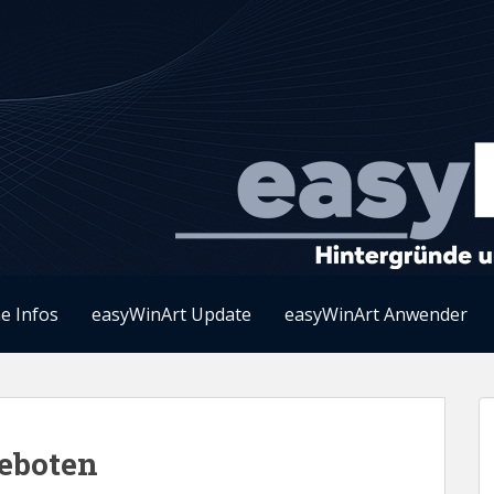
e Infos
easyWinArt Update
easyWinArt Anwender
eboten