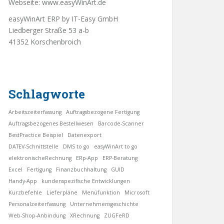
Webseite:
www.easyWinArt.de
easyWinArt ERP by IT-Easy GmbH
Liedberger Straße 53 a-b
41352 Korschenbroich
Schlagworte
Arbeitszeiterfassung
Auftragsbezogene Fertigung
Auftragsbezogenes Bestellwesen
Barcode-Scanner
BestPractice Beispiel
Datenexport
DATEV-Schnittstelle
DMS to go
easyWinArt to go
elektronischeRechnung
ERp-App
ERP-Beratung
Excel
Fertigung
Finanzbuchhaltung
GUID
Handy-App
kundenspezifische Entwicklungen
Kurzbefehle
Lieferpläne
Menüfunktion
Microsoft
Personalzeiterfassung
Unternehmensgeschichte
Web-Shop-Anbindung
XRechnung
ZUGFeRD