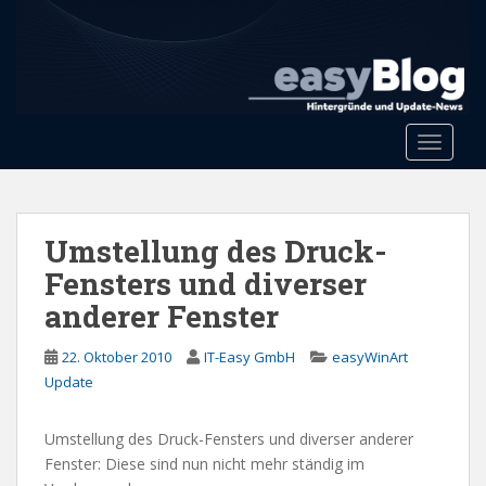
S
k
i
p
t
o
Toggle 
m
a
i
n
Umstellung des Druck-
c
Fensters und diverser
o
anderer Fenster
n
t
22. Oktober 2010
IT-Easy GmbH
easyWinArt
e
Update
n
t
Umstellung des Druck-Fensters und diverser anderer
Fenster: Diese sind nun nicht mehr ständig im