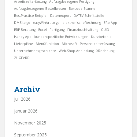
Arbeitszeiterfassung
Auftragsbezogene Fertigung
Auftragsbezogenes Bestellwesen
Barcode-Scanner
BestPractice Beispiel
Datenexport
DATEV-Schnittstelle
DMS to go
easyWinArt to go
elektronischeRechnung
ERp-App
ERP-Beratung
Excel
Fertigung
Finanzbuchhaltung
GUID
Handy-App
kundenspezifische Entwicklungen
Kurzbefehle
Lieferpläne
Menüfunktion
Microsoft
Personalzeiterfassung
Unternehmensgeschichte
Web-Shop-Anbindung
XRechnung
ZUGFeRD
Archiv
Juli 2026
Januar 2026
November 2025
September 2025