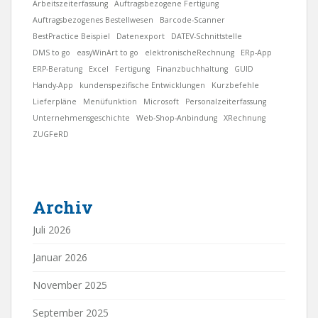
Arbeitszeiterfassung
Auftragsbezogene Fertigung
Auftragsbezogenes Bestellwesen
Barcode-Scanner
BestPractice Beispiel
Datenexport
DATEV-Schnittstelle
DMS to go
easyWinArt to go
elektronischeRechnung
ERp-App
ERP-Beratung
Excel
Fertigung
Finanzbuchhaltung
GUID
Handy-App
kundenspezifische Entwicklungen
Kurzbefehle
Lieferpläne
Menüfunktion
Microsoft
Personalzeiterfassung
Unternehmensgeschichte
Web-Shop-Anbindung
XRechnung
ZUGFeRD
Archiv
Juli 2026
Januar 2026
November 2025
September 2025