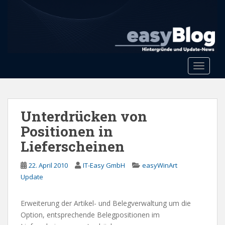
S
k
i
p
t
o
Toggle 
m
a
i
n
Unterdrücken von
c
Positionen in
o
Lieferscheinen
n
t
22. April 2010
IT-Easy GmbH
easyWinArt
e
Update
n
t
Erweiterung der Artikel- und Belegverwaltung um die
Option, entsprechende Belegpositionen im