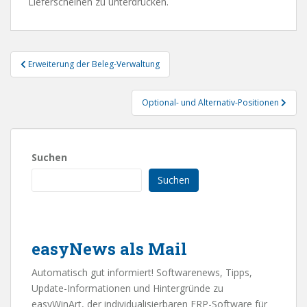
Lieferscheinen zu unterdrücken.
Beitragsnavigation
Erweiterung der Beleg-Verwaltung
Optional- und Alternativ-Positionen
Suchen
Suchen
easyNews als Mail
Automatisch gut informiert! Softwarenews, Tipps,
Update-Informationen und Hintergründe zu
easyWinArt, der individualisierbaren ERP-Software für