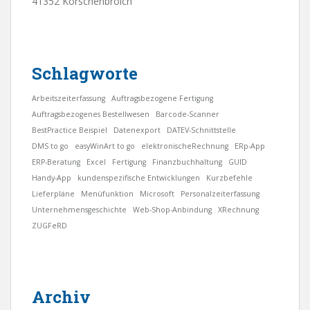
41352 Korschenbroich
Schlagworte
Arbeitszeiterfassung
Auftragsbezogene Fertigung
Auftragsbezogenes Bestellwesen
Barcode-Scanner
BestPractice Beispiel
Datenexport
DATEV-Schnittstelle
DMS to go
easyWinArt to go
elektronischeRechnung
ERp-App
ERP-Beratung
Excel
Fertigung
Finanzbuchhaltung
GUID
Handy-App
kundenspezifische Entwicklungen
Kurzbefehle
Lieferpläne
Menüfunktion
Microsoft
Personalzeiterfassung
Unternehmensgeschichte
Web-Shop-Anbindung
XRechnung
ZUGFeRD
Archiv