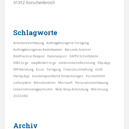
41352 Korschenbroich
Schlagworte
Arbeitszeiterfassung
Auftragsbezogene Fertigung
Auftragsbezogenes Bestellwesen
Barcode-Scanner
BestPractice Beispiel
Datenexport
DATEV-Schnittstelle
DMS to go
easyWinArt to go
elektronischeRechnung
ERp-App
ERP-Beratung
Excel
Fertigung
Finanzbuchhaltung
GUID
Handy-App
kundenspezifische Entwicklungen
Kurzbefehle
Lieferpläne
Menüfunktion
Microsoft
Personalzeiterfassung
Unternehmensgeschichte
Web-Shop-Anbindung
XRechnung
ZUGFeRD
Archiv