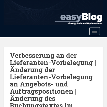
S
k
i
p
t
o
Toggle 
m
a
i
n
Verbesserung an der
c
Lieferanten-Vorbelegung |
o
Änderung der
n
t
Lieferanten-Vorbelegung
e
an Angebots- und
n
Auftragspositionen |
t
Änderung des
Buchungstextes im