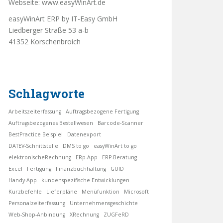
Webseite:
www.easyWinArt.de
easyWinArt ERP by IT-Easy GmbH
Liedberger Straße 53 a-b
41352 Korschenbroich
Schlagworte
Arbeitszeiterfassung
Auftragsbezogene Fertigung
Auftragsbezogenes Bestellwesen
Barcode-Scanner
BestPractice Beispiel
Datenexport
DATEV-Schnittstelle
DMS to go
easyWinArt to go
elektronischeRechnung
ERp-App
ERP-Beratung
Excel
Fertigung
Finanzbuchhaltung
GUID
Handy-App
kundenspezifische Entwicklungen
Kurzbefehle
Lieferpläne
Menüfunktion
Microsoft
Personalzeiterfassung
Unternehmensgeschichte
Web-Shop-Anbindung
XRechnung
ZUGFeRD