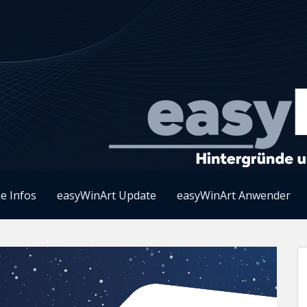
e Infos
easyWinArt Update
easyWinArt Anwender