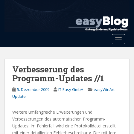
S
k
i
p
t
o
Toggle 
m
a
i
n
Verbesserung des
c
Programm-Updates //1
o
n
5. Dezember 2009
IT-Easy GmbH
easyWinArt
t
Update
e
n
Weitere umfangreiche Erweiterungen und
t
Verbesserungen des automatischen Programm-
Updates: Im Fehlerfall wird eine Protokolldatei erstellt
mit einer detailierten Fehlerbeschreibung. Der mittlere