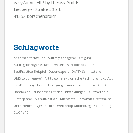
easyWinArt ERP by IT-Easy GmbH
Liedberger Straße 53 a-b
41352 Korschenbroich
Schlagworte
Arbeitszeiterfassung
Auftragsbezogene Fertigung
Auftragsbezogenes Bestellwesen
Barcode-Scanner
BestPractice Beispiel
Datenexport
DATEV-Schnittstelle
DMS to go
easyWinArt to go
elektronischeRechnung
ERp-App
ERP-Beratung
Excel
Fertigung
Finanzbuchhaltung
GUID
Handy-App
kundenspezifische Entwicklungen
Kurzbefehle
Lieferpläne
Menüfunktion
Microsoft
Personalzeiterfassung
Unternehmensgeschichte
Web-Shop-Anbindung
XRechnung
ZUGFeRD