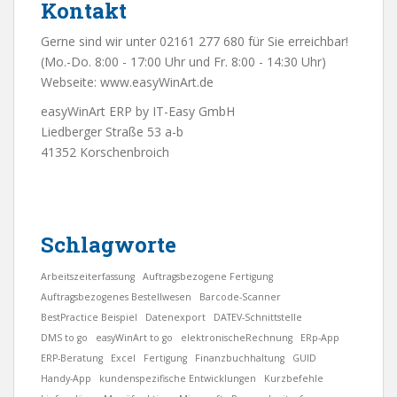
Kontakt
Gerne sind wir unter 02161 277 680 für Sie erreichbar!
(Mo.-Do. 8:00 - 17:00 Uhr und Fr. 8:00 - 14:30 Uhr)
Webseite:
www.easyWinArt.de
easyWinArt ERP by IT-Easy GmbH
Liedberger Straße 53 a-b
41352 Korschenbroich
Schlagworte
Arbeitszeiterfassung
Auftragsbezogene Fertigung
Auftragsbezogenes Bestellwesen
Barcode-Scanner
BestPractice Beispiel
Datenexport
DATEV-Schnittstelle
DMS to go
easyWinArt to go
elektronischeRechnung
ERp-App
ERP-Beratung
Excel
Fertigung
Finanzbuchhaltung
GUID
Handy-App
kundenspezifische Entwicklungen
Kurzbefehle