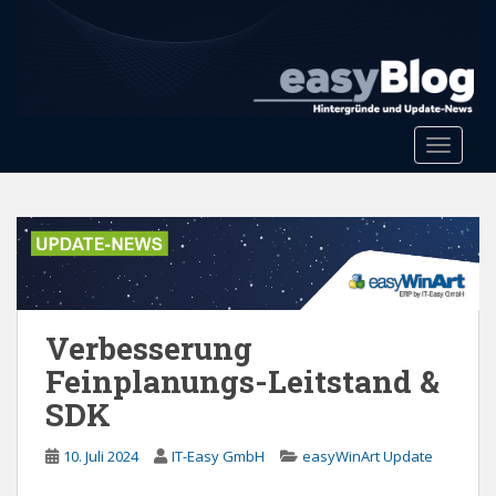
S
k
i
p
t
o
Toggle 
m
a
i
n
c
o
n
Verbesserung
t
e
Feinplanungs-Leitstand &
n
SDK
t
10. Juli 2024
IT-Easy GmbH
easyWinArt Update